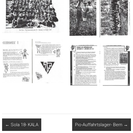
←
Sola 18- KALA
Pio-Auffahrtslager- Bern
→