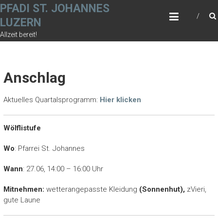
Zum
PFADI ST. JOHANNES
Inhalt
LUZERN
springen
Allzeit bereit!
Anschlag
Aktuelles Quartalsprogramm:
Hier klicken
Wölflistufe
Wo
: Pfarrei St. Johannes
Wann
: 27.06, 14:00 – 16:00 Uhr
Mitnehmen:
wetterangepasste Kleidung
(Sonnenhut),
zVieri,
gute Laune